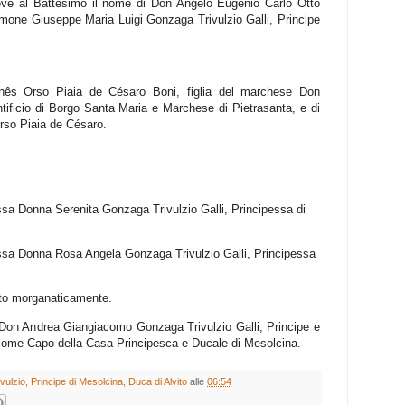
ceve al Battesimo il nome di Don Angelo Eugenio Carlo Otto
one Giuseppe Maria Luigi Gonzaga Trivulzio Galli, Principe
ês Orso Piaia de Césaro Boni, figlia del marchese Don
ificio di Borgo Santa Maria e Marchese di Pietrasanta, e di
rso Piaia de Césaro.
sa Donna Serenita Gonzaga Trivulzio Galli, Principessa di
ssa Donna Rosa Angela Gonzaga Trivulzio Galli, Principessa
ato morganaticamente.
 Don Andrea Giangiacomo Gonzaga Trivulzio Galli, Principe e
come Capo della Casa Principesca e Ducale di Mesolcina.
lzio, Principe di Mesolcina, Duca di Alvito
alle
06:54