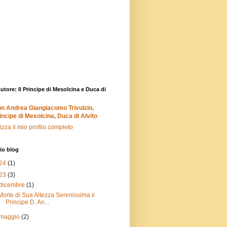
Autore: Il Principe di Mesolcina e Duca di
n Andrea Giangiacomo Trivulzio,
incipe di Mesolcina, Duca di Alvito
izza il mio profilo completo
io blog
24
(1)
23
(3)
dicembre
(1)
Morte di Sua Altezza Serenissima il
Principe D. An...
maggio
(2)