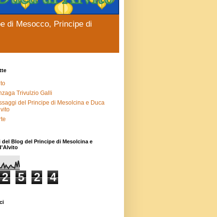
pe di Mesocco, Principe di
tte
ito
zaga Trivulzio Galli
saggi del Principe di Mesolcina e Duca
lvito
te
i del Blog del Principe di Mesolcina e
'Alvito
2
5
2
4
ci