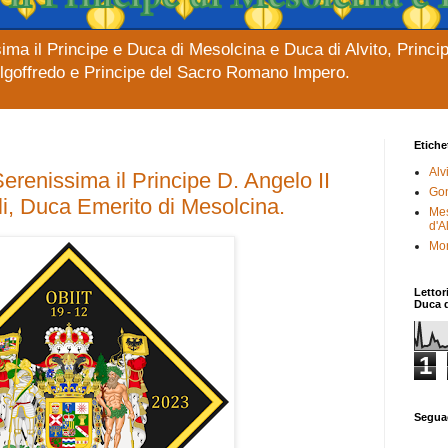
ima il Principe e Duca di Mesolcina e Duca di Alvito, Princi
elgoffredo e Principe del Sacro Romano Impero.
Etiche
Alv
erenissima il Principe D. Angelo II
Gon
li, Duca Emerito di Mesolcina.
Mes
d'A
Mor
Lettor
Duca d
1
Segua