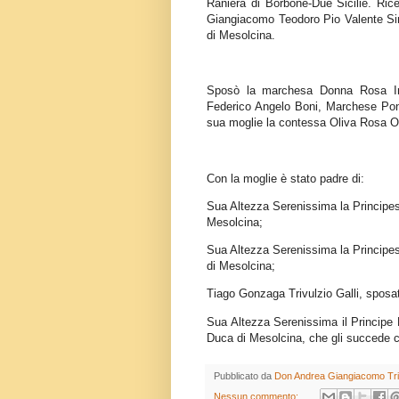
Raniera di Borbone-Due Sicilie. Ri
Giangiacomo Teodoro Pio Valente Sim
di Mesolcina.
Sposò la marchesa Donna Rosa In
Federico Angelo Boni, Marchese Pont
sua moglie la contessa Oliva Rosa O
Con la moglie è stato padre di:
Sua Altezza Serenissima la Principes
Mesolcina;
Sua Altezza Serenissima la Principe
di Mesolcina;
Tiago Gonzaga Trivulzio Galli, spos
Sua Altezza Serenissima il Principe
Duca di Mesolcina, che gli succede 
Pubblicato da
Don Andrea Giangiacomo Trivu
Nessun commento: