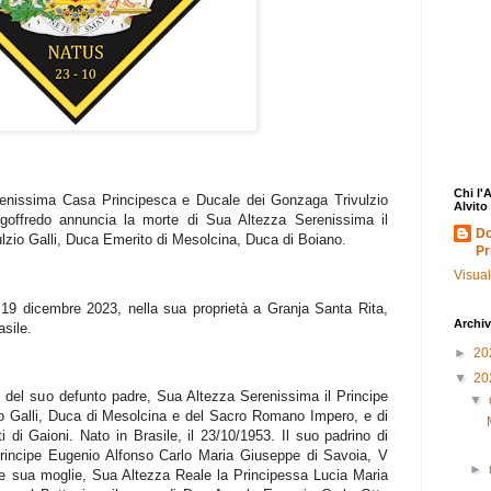
Chi l'
enissima Casa Principesca e Ducale dei Gonzaga Trivulzio
Alvito
elgoffredo annuncia la morte di Sua Altezza Serenissima il
Do
lzio Galli, Duca Emerito di Mesolcina, Duca di Boiano.
Pr
Visual
19 dicembre 2023, nella sua proprietà a Granja Santa Rita,
Archiv
asile.
►
20
▼
20
o del suo defunto padre, Sua Altezza Serenissima il Principe
▼
o Galli, Duca di Mesolcina e del Sacro Romano Impero, e di
 di Gaioni. Nato in Brasile, il 23/10/1953. Il suo padrino di
Principe Eugenio Alfonso Carlo Maria Giuseppe di Savoia, V
►
 sua moglie, Sua Altezza Reale la Principessa Lucia Maria