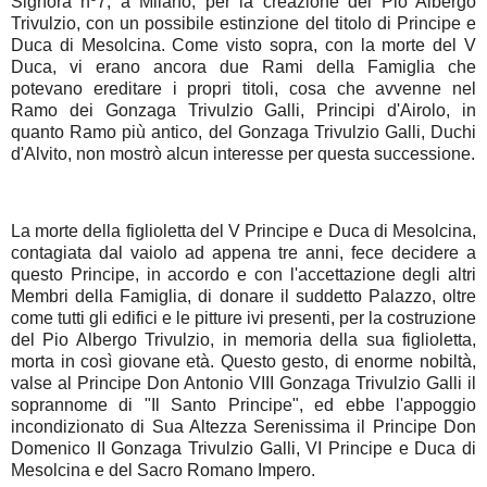
Signora nº7, a Milano, per la creazione del Pio Albergo
Trivulzio, con un possibile estinzione del titolo di Principe e
Duca di Mesolcina. Come visto sopra, con la morte del V
Duca, vi erano ancora due Rami della Famiglia che
potevano ereditare i propri titoli, cosa che avvenne nel
Ramo dei Gonzaga Trivulzio Galli, Principi d'Airolo, in
quanto Ramo più antico, del Gonzaga Trivulzio Galli, Duchi
d'Alvito, non mostrò alcun interesse per questa successione.
La morte della figlioletta del V Principe e Duca di Mesolcina,
contagiata dal vaiolo ad appena tre anni, fece decidere a
questo Principe, in accordo e con l'accettazione degli altri
Membri della Famiglia, di donare il suddetto Palazzo, oltre
come tutti gli edifici e le pitture ivi presenti, per la costruzione
del Pio Albergo Trivulzio, in memoria della sua figlioletta,
morta in così giovane età. Questo gesto, di enorme nobiltà,
valse al Principe Don Antonio VIII Gonzaga Trivulzio Galli il
soprannome di "Il Santo Principe", ed ebbe l'appoggio
incondizionato di Sua Altezza Serenissima il Principe Don
Domenico II Gonzaga Trivulzio Galli, VI Principe e Duca di
Mesolcina e del Sacro Romano Impero
.