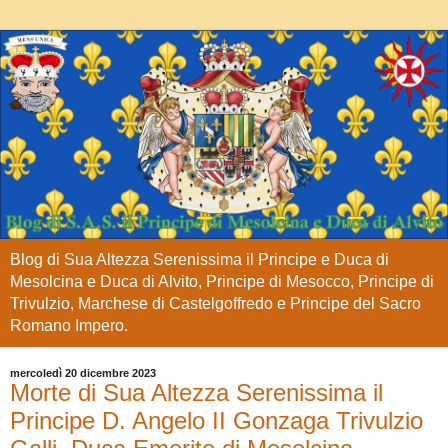
Blog di Sua Altezza Serenissima il Principe e Duca di
Mesolcina e Duca di Alvito, Principe di Mesocco, Principe di
Trivulzio, Marchese di Castelgoffredo e Principe del Sacro
Romano Impero.
mercoledì 20 dicembre 2023
Morte di Sua Altezza Serenissima il
Principe D. Angelo II Gonzaga Trivulzio