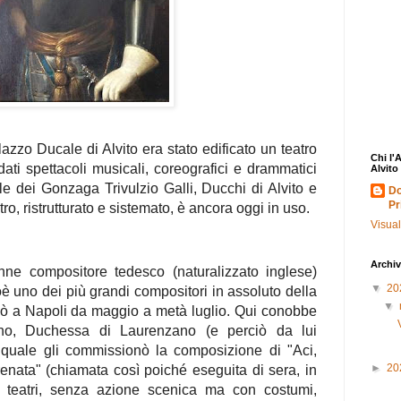
azzo Ducale di Alvito era stato edificato un teatro
Chi l'
ati spettacoli musicali, coreografici e drammatici
Alvito
ale dei Gonzaga Trivulzio Galli, Ducchi di Alvito e
Do
Pr
ro, ristrutturato e sistemato, è ancora oggi in uso.
Visual
Archiv
enne compositore tedesco (naturalizzato inglese)
▼
20
è uno dei più grandi compositori in assoluto della
▼
nò a Napoli da maggio a metà luglio. Qui conobbe
no, Duchessa di Laurenzano (e perciò da lui
quale gli commissionò la composizione di "Aci,
►
20
enata" (chiamata così poiché eseguita di sera, in
n teatri, senza azione scenica ma con costumi,