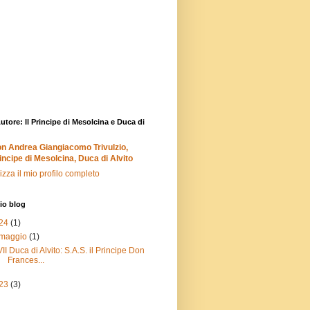
Autore: Il Principe di Mesolcina e Duca di
n Andrea Giangiacomo Trivulzio,
incipe di Mesolcina, Duca di Alvito
izza il mio profilo completo
io blog
24
(1)
maggio
(1)
VII Duca di Alvito: S.A.S. il Principe Don
Frances...
23
(3)