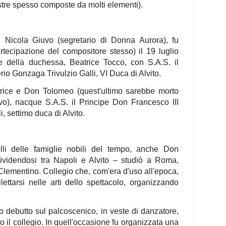
stre spesso composte da molti elementi).
 di Nicola Giuvo (segretario di Donna Aurora), fu
rtecipazione del compositore stesso) il 19 luglio
e della duchessa, Beatrice Tocco, con S.A.S. il
o Gonzaga Trivulzio Galli, VI Duca di Alvito.
trice e Don Tolomeo (quest'ultimo sarebbe morto
vo), nacque S.A.S. il Principe Don Francesco III
, settimo duca di Alvito.
li delle famiglie nobili del tempo, anche Don
dividendosi tra Napoli e Alvito – studiò a Roma,
 Clementino. Collegio che, com'era d'uso all'epoca,
lettarsi nelle arti dello spettacolo, organizzando
uo debutto sul palcoscenico, in veste di danzatore,
 il collegio. In quell'occasione fu organizzata una