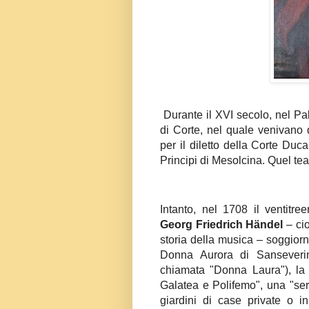
Durante il XVI secolo, nel Pal
di Corte, nel quale venivano d
per il diletto della Corte Duc
Principi di Mesolcina. Quel teat
Intanto, nel 1708 il ventitre
Georg Friedrich Händel
– cio
storia della musica – soggior
Donna Aurora di Sanseveri
chiamata "Donna Laura"), la 
Galatea e Polifemo", una "ser
giardini di case private o i