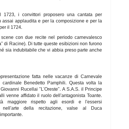
 1723, i convittori proposero una cantata per
fu assai applaudita e per la composizione e per la
per il 1724.
le scene con due recite nel periodo carnevalesco
ia" di Racine). Di tutte queste esibizioni non furono
enché sia indubitabile che vi abbia preso parte anche
presentazione fatta nelle vacanze di Carnevale
 cardinale Benedetto Pamphili. Questa volta la
 Giovanni Rucellai "L'Oreste". A S.A.S. il Principe
li venne affidato il ruolo dell'antagonista Toante.
età maggiore rispetto agli esordi e l'essersi
 nell'arte della recitazione, valse al Duca
 importante.