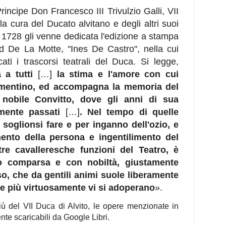
Principe Don Francesco III Trivulzio Galli, VII
la cura del Ducato alvitano e degli altri suoi
l 1728 gli venne dedicata l'edizione a stampa
d De La Motte, "Ines De Castro", nella cui
ti i trascorsi teatrali del Duca. Si legge,
 a tutti
[…]
la stima e l'amore con cui
lementino, ed accompagna la memoria del
nobile Convitto, dove gli anni di sua
amente passati
[…]
. Nel tempo di quelle
e soglionsi fare e per inganno dell'ozio, e
nto della persona e ingentilimento del
ltre cavalleresche funzioni del Teatro, è
o comparsa e con nobiltà, giustamente
o, che da gentili animi suole liberamente
e più virtuosamente vi si adoperano
».
ù del VII Duca di Alvito, le opere menzionate in
te scaricabili da Google Libri.