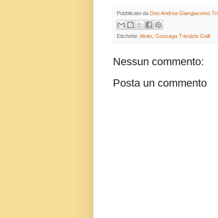
Pubblicato da
Don Andrea Giangiacomo Trivu
Etichette:
Alvito
,
Gonzaga Trivulzio Galli
Nessun commento:
Posta un commento