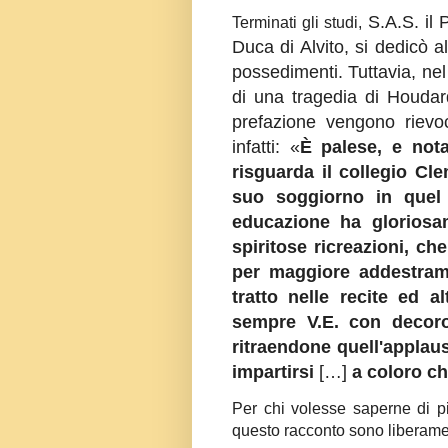
S.A.S. il 
Terminati gli studi,
Duca di Alvito,
si dedicò al
possedimenti. Tuttavia, ne
di una tragedia di Houdar
prefazione vengono rievoca
infatti: «
È palese, e nota
risguarda il collegio C
suo soggiorno in quel 
educazione ha glorios
spiritose ricreazioni, ch
per maggiore addestrame
tratto nelle recite ed a
sempre V.E. con decor
ritraendone quell'applaus
impartirsi
[…]
a coloro ch
Per chi volesse saperne di pi
questo racconto sono liberamen