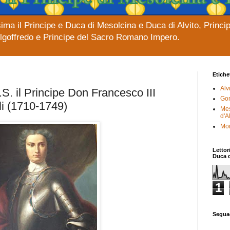
ima il Principe e Duca di Mesolcina e Duca di Alvito, Princi
elgoffredo e Principe del Sacro Romano Impero.
Etiche
Alv
.S. il Principe Don Francesco III
Gon
li (1710-1749)
Mes
d'A
Mor
Lettor
Duca d
1
Segua