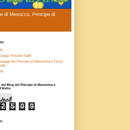
pe di Mesocco, Principe di
tte
ito
zaga Trivulzio Galli
saggi del Principe di Mesolcina e Duca
lvito
te
i del Blog del Principe di Mesolcina e
'Alvito
2
5
0
9
ci