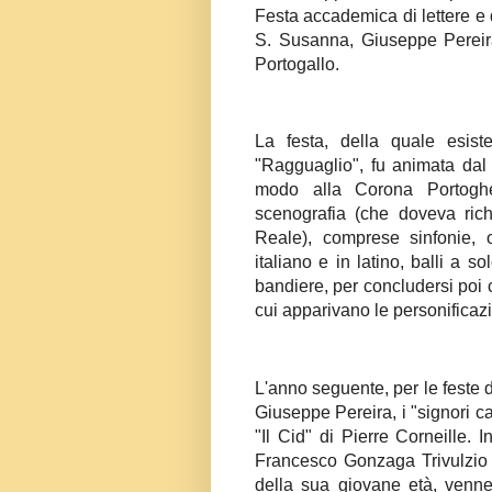
Festa accademica di lettere e d
S. Susanna, Giuseppe Pereira
Portogallo.
La festa, della quale esis
"Ragguaglio", fu animata dal 
modo alla Corona Portoghe
scenografia (che doveva rich
Reale), comprese sinfonie, o
italiano e in latino, balli a s
bandiere, per concludersi poi c
cui apparivano le personificazi
L'anno seguente, per le feste d
Giuseppe Pereira, i "signori c
"Il Cid" di Pierre Corneille.
Francesco Gonzaga Trivulzio G
della sua giovane età, venne 